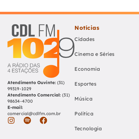
Notícias
Cidades
Cinema e Séries
Economia
Atendimento Ouvinte:
(31)
Esportes
99319-1029
Atendimento Comercial:
(31)
Música
98634-4700
E-mail:
Política
comercial@cdlfm.com.br
Tecnologia