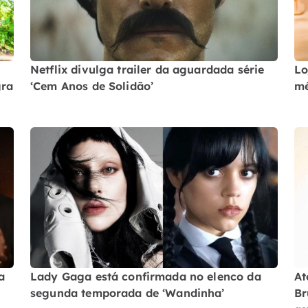
Netflix divulga trailer da aguardada série
Lo
gra
‘Cem Anos de Solidão’
mé
a
Lady Gaga está confirmada no elenco da
At
segunda temporada de ‘Wandinha’
Br