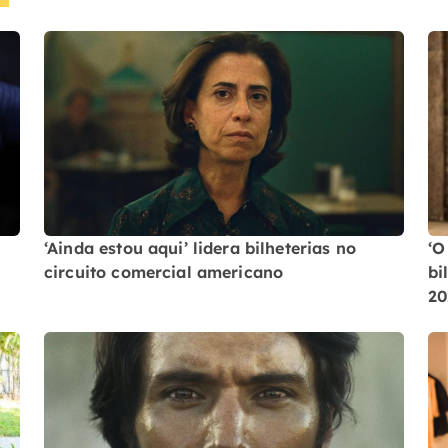
‘Ainda estou aqui’ lidera bilheterias no
‘O
circuito comercial americano
bi
20