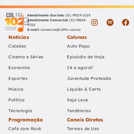
Atendimento Ouvinte:
(31) 99319-1029
Atendimento Comercial:
(31) 98634-
4700
E-mail:
comercial@cdlfm.com.br
Notícias
Colunas
Cidades
Auto Papo
Cinema e Séries
Episódio de Hoje
Economia
IA e agora?
Esportes
Juventude Prateada
Música
Líquido & Certo
Política
Seja Leve
Tecnologia
Tendências
Programação
Canais Diretos
Café com Rock
Termos de Uso