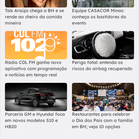
Taís Araújo chega a BH e se
Equipe CASACOR Minas:
rende ao cheiro da comida
conheça os bastidores do
mineira
evento
Rádio CDL FM ganha novo
Perigo fatal: entenda os
aplicativo com programação
riscos do airbag recuperado
e notícias em tempo real
Parceria GM e Hyundai foca
Restaurantes para celebrar
em novos modelos S10 e
o Dia dos Pais com a família
HB20
em BH; veja 10 opções