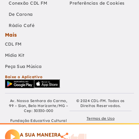
Conexão CDL FM
Preferências de Cookies
De Carona
Rádio Café
Mais
CDL FM
Mídia Kit
Peça Sua Música
Baixe o Aplicativo
Av. Nossa Senhora do Carmo,
© 2024 CDL-FM. Todos os
99 – Sion, Belo Horizonte/MG –
Direitos Reservados.
Cep: 30330-000
Termos de Uso
Fundação Educativa Cultural
Câmara De Dirigentes Lojistas
Políticas de Privacidade
de Belo Horizonte
A SUA MANEIRA
CNPJ: 04.210.060/0001-90
Preferências de Cookies