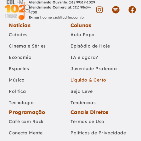
Atendimento Ouvinte:
(31) 99319-1029
Atendimento Comercial:
(31) 98634-
4700
E-mail:
comercial@cdlfm.com.br
Notícias
Colunas
Cidades
Auto Papo
Cinema e Séries
Episódio de Hoje
Economia
IA e agora?
Esportes
Juventude Prateada
Música
Líquido & Certo
Política
Seja Leve
Tecnologia
Tendências
Programação
Canais Diretos
Café com Rock
Termos de Uso
Conecta Mente
Políticas de Privacidade