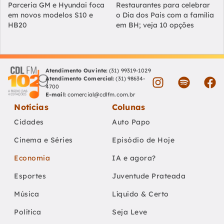
Parceria GM e Hyundai foca
Restaurantes para celebrar
em novos modelos S10 e
o Dia dos Pais com a família
HB20
em BH; veja 10 opções
Atendimento Ouvinte:
(31) 99319-1029
Atendimento Comercial:
(31) 98634-
4700
E-mail:
comercial@cdlfm.com.br
Notícias
Colunas
Cidades
Auto Papo
Cinema e Séries
Episódio de Hoje
Economia
IA e agora?
Esportes
Juventude Prateada
Música
Líquido & Certo
Política
Seja Leve