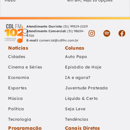
HB20
em BH; veja 10 opções
Atendimento Ouvinte:
(31) 99319-1029
Atendimento Comercial:
(31) 98634-
4700
E-mail:
comercial@cdlfm.com.br
Notícias
Colunas
Cidades
Auto Papo
Cinema e Séries
Episódio de Hoje
Economia
IA e agora?
Esportes
Juventude Prateada
Música
Líquido & Certo
Política
Seja Leve
Tecnologia
Tendências
Programação
Canais Diretos