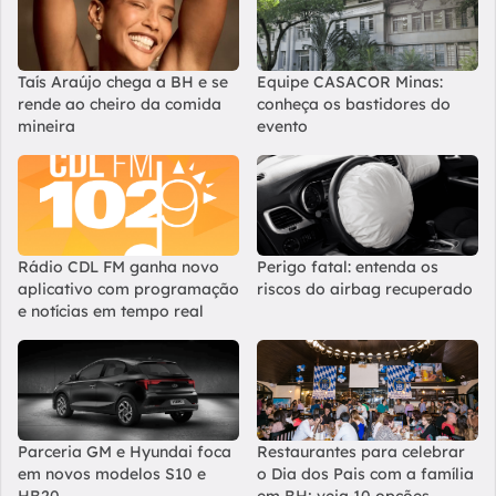
Taís Araújo chega a BH e se
Equipe CASACOR Minas:
rende ao cheiro da comida
conheça os bastidores do
mineira
evento
Rádio CDL FM ganha novo
Perigo fatal: entenda os
aplicativo com programação
riscos do airbag recuperado
e notícias em tempo real
Parceria GM e Hyundai foca
Restaurantes para celebrar
em novos modelos S10 e
o Dia dos Pais com a família