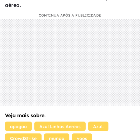
aérea.
CONTINUA APÓS A PUBLICIDADE
Veja mais sobre:
apagao
Azul Linhas Aéreas
Azul.
CrowdStrike
mundo
voos