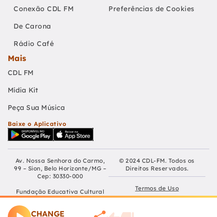
Conexão CDL FM
Preferências de Cookies
De Carona
Rádio Café
Mais
CDL FM
Mídia Kit
Peça Sua Música
Baixe o Aplicativo
Av. Nossa Senhora do Carmo,
© 2024 CDL-FM. Todos os
99 – Sion, Belo Horizonte/MG –
Direitos Reservados.
Cep: 30330-000
Termos de Uso
Fundação Educativa Cultural
Câmara De Dirigentes Lojistas
Políticas de Privacidade
de Belo Horizonte
CHANGE
CNPJ: 04.210.060/0001-90