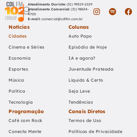
Atendimento Ouvinte:
(31) 99319-1029
Atendimento Comercial:
(31) 98634-
4700
E-mail:
comercial@cdlfm.com.br
Notícias
Colunas
Cidades
Auto Papo
Cinema e Séries
Episódio de Hoje
Economia
IA e agora?
Esportes
Juventude Prateada
Música
Líquido & Certo
Política
Seja Leve
Tecnologia
Tendências
Programação
Canais Diretos
Café com Rock
Termos de Uso
Conecta Mente
Políticas de Privacidade