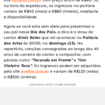
site
sympla.com.br
com preço único de R$40. Já
na hora do espetáculo, os ingressos na portaria
variam de R$40 (meia) e R$80 (inteira), mediante
a disponibilidade.
Agora se você esta sem ideia para presentear o
seu pai nesse
Dia dos Pais
, a dica é o show do
cantor
Almir Sater
que vai acontecer no
Palácio
das Artes
às 20h30, no
domingo (13)
. No
repertório, canções consagradas ao longo dos 40
anos de carreira do cantor e compositor, com
pérolas como
“Tocando em Frente”
e
“Um
Violeiro Toca”
. Os ingressos podem ser adquiridos
pelo site
evetim.com.br
e variam de R$125 (meia)
a R$300 (inteira).
CONTINUA APÓS A PUBLICIDADE