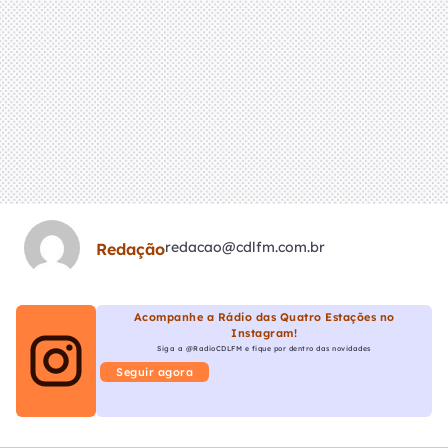
redacao@cdlfm.com.br
Redação
Acompanhe a Rádio das Quatro Estações no
Instagram!
Siga a @RadioCDLFM e fique por dentro das novidades
Seguir agora