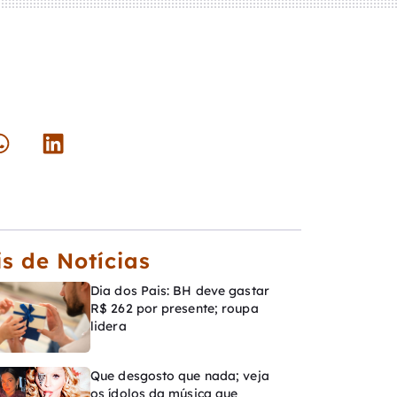
s de Notícias
Dia dos Pais: BH deve gastar
R$ 262 por presente; roupa
lidera
Que desgosto que nada; veja
os ídolos da música que