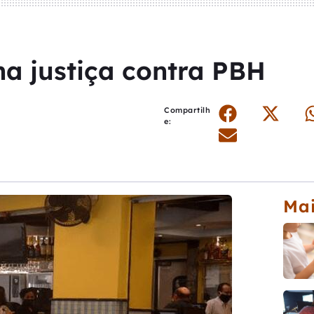
na justiça contra PBH
Compartilh
e:
Mai