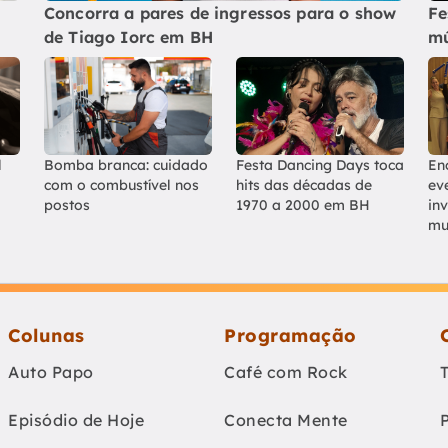
Concorra a pares de ingressos para o show
Fe
de Tiago Iorc em BH
mú
l
Bomba branca: cuidado
Festa Dancing Days toca
En
com o combustível nos
hits das décadas de
ev
postos
1970 a 2000 em BH
in
mu
Colunas
Programação
Auto Papo
Café com Rock
Episódio de Hoje
Conecta Mente