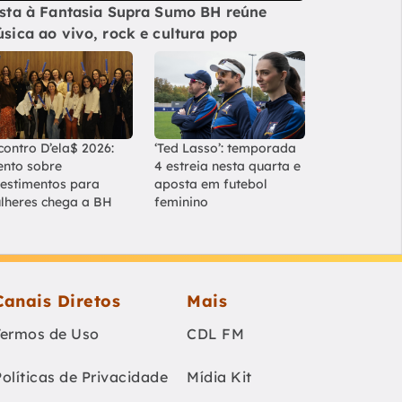
sta à Fantasia Supra Sumo BH reúne
sica ao vivo, rock e cultura pop
contro D’ela$ 2026:
‘Ted Lasso’: temporada
ento sobre
4 estreia nesta quarta e
vestimentos para
aposta em futebol
lheres chega a BH
feminino
Canais Diretos
Mais
Termos de Uso
CDL FM
Políticas de Privacidade
Mídia Kit