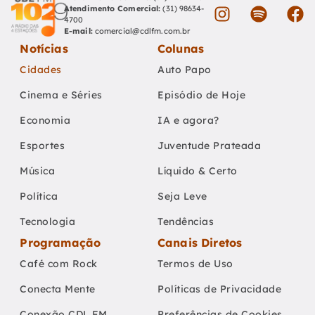
Atendimento Comercial:
(31) 98634-
4700
E-mail:
comercial@cdlfm.com.br
Notícias
Colunas
Cidades
Auto Papo
Cinema e Séries
Episódio de Hoje
Economia
IA e agora?
Esportes
Juventude Prateada
Música
Líquido & Certo
Política
Seja Leve
Tecnologia
Tendências
Programação
Canais Diretos
Café com Rock
Termos de Uso
Conecta Mente
Políticas de Privacidade
Conexão CDL FM
Preferências de Cookies