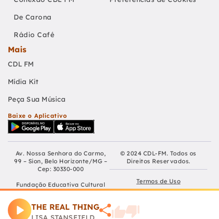
De Carona
Rádio Café
Mais
CDL FM
Mídia Kit
Peça Sua Música
Baixe o Aplicativo
Av. Nossa Senhora do Carmo,
© 2024 CDL-FM. Todos os
99 – Sion, Belo Horizonte/MG –
Direitos Reservados.
Cep: 30330-000
Termos de Uso
Fundação Educativa Cultural
Câmara De Dirigentes Lojistas
Políticas de Privacidade
de Belo Horizonte
THE REAL THING
CNPJ: 04.210.060/0001-90
Preferências de Cookies
LISA STANSFIELD