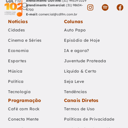
Atendimento Ouvinte:
(31) 99319-1029
Atendimento Comercial:
(31) 98634-
4700
E-mail:
comercial@cdlfm.com.br
Notícias
Colunas
Cidades
Auto Papo
Cinema e Séries
Episódio de Hoje
Economia
IA e agora?
Esportes
Juventude Prateada
Música
Líquido & Certo
Política
Seja Leve
Tecnologia
Tendências
Programação
Canais Diretos
Café com Rock
Termos de Uso
Conecta Mente
Políticas de Privacidade