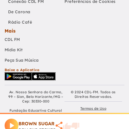
Conexão CDL FM
Preferências de Cookies
De Carona
Rádio Café
Mais
CDL FM
Mídia Kit
Peça Sua Música
Baixe o Aplicativo
Av. Nossa Senhora do Carmo,
© 2024 CDL-FM. Todos os
99 – Sion, Belo Horizonte/MG –
Direitos Reservados.
Cep: 30330-000
Termos de Uso
Fundação Educativa Cultural
Câmara De Dirigentes Lojistas
Políticas de Privacidade
de Belo Horizonte
BROWN SUGAR
CNPJ: 04.210.060/0001-90
Preferências de Cookies