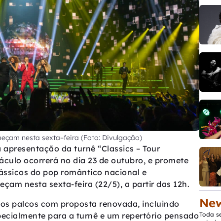
çam nesta sexta–feira (Foto: Divulgação)
 apresentação da turnê “Classics – Tour
áculo ocorrerá no dia 23 de outubro, e promete
clássicos do pop romântico nacional e
çam nesta sexta-feira (22/5), a partir das 12h.
New
aos palcos com proposta renovada, incluindo
pecialmente para a turnê e um repertório pensado
Toda s