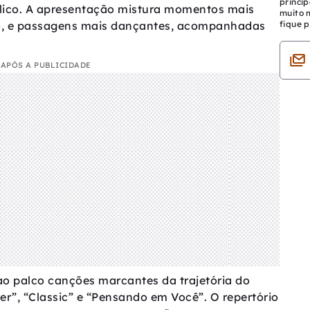
princip
blico. A apresentação mistura momentos mais
muito 
no, e passagens mais dançantes, acompanhadas
fique p
APÓS A PUBLICIDADE
ao palco canções marcantes da trajetória do
r”, “Classic” e “Pensando em Você”. O repertório