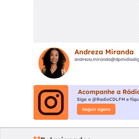
Andreza Miranda
andreza.miranda@dpmidiadigi
Acompanhe a Rádio
Siga a @RadioCDLFM e fiqu
Seguir agora