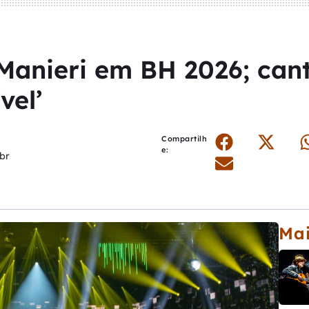
anieri em BH 2026; cant
vel’
Compartilh
e:
br
Mai