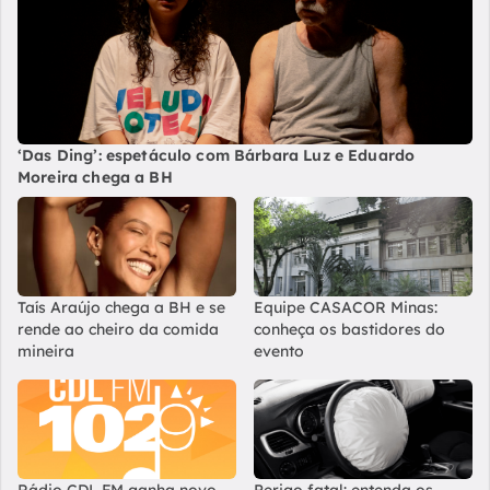
‘Das Ding’: espetáculo com Bárbara Luz e Eduardo
Moreira chega a BH
Taís Araújo chega a BH e se
Equipe CASACOR Minas:
rende ao cheiro da comida
conheça os bastidores do
mineira
evento
Rádio CDL FM ganha novo
Perigo fatal: entenda os