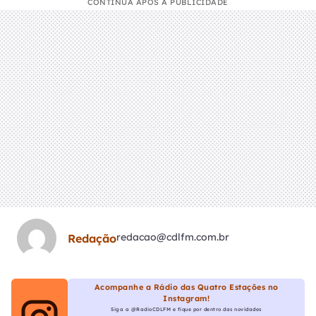
CONTINUA APÓS A PUBLICIDADE
redacao@cdlfm.com.br
Redação
Acompanhe a Rádio das Quatro Estações no
Instagram!
Siga a @RadioCDLFM e fique por dentro das novidades