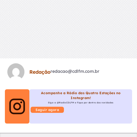
redacao@cdlfm.com.br
Redação
Acompanhe a Rádio das Quatro Estações no
Instagram!
Siga a @RadioCDLFM e fique por dentro das novidades
Seguir agora