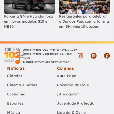
Parceria GM e Hyundai foca
Restaurantes para celebrar
em novos modelos S10 e
o Dia dos Pais com a família
HB20
em BH; veja 10 opções
Atendimento Ouvinte:
(31) 99319-1029
Atendimento Comercial:
(31) 98634-
4700
E-mail:
comercial@cdlfm.com.br
Notícias
Colunas
Cidades
Auto Papo
Cinema e Séries
Episódio de Hoje
Economia
IA e agora?
Esportes
Juventude Prateada
Música
Líquido & Certo