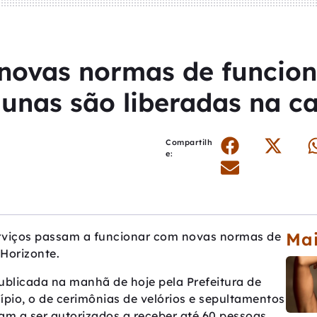
a novas normas de funci
unas são liberadas na ca
Compartilh
e:
Mai
 serviços passam a funcionar com novas normas de
Horizonte.
ublicada na manhã de hoje pela Prefeitura de
cípio, o de cerimônias de velórios e sepultamentos
am a ser autorizados a receber até 60 pessoas.