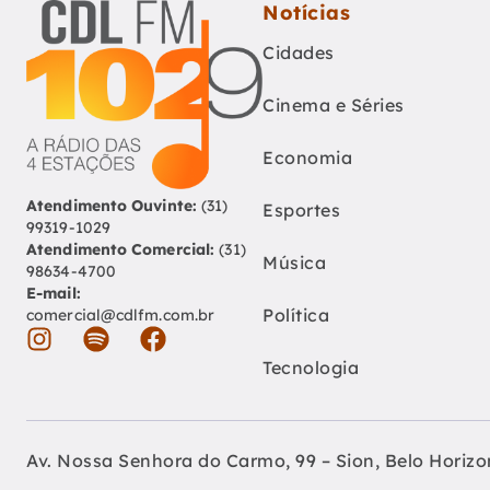
Notícias
Cidades
Cinema e Séries
Economia
Atendimento Ouvinte:
(31)
Esportes
99319-1029
Atendimento Comercial:
(31)
Música
98634-4700
E-mail:
Política
comercial@cdlfm.com.br
Tecnologia
Av. Nossa Senhora do Carmo, 99 – Sion, Belo Horiz