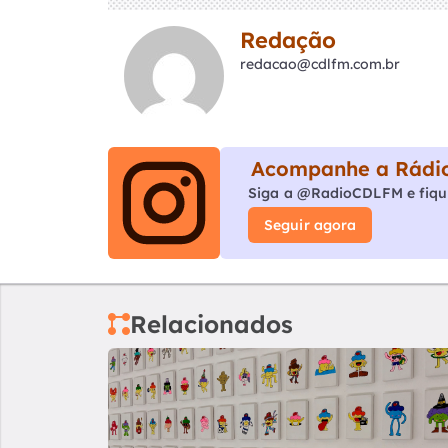
Redação
redacao@cdlfm.com.br
Acompanhe a Rádio
Siga a @RadioCDLFM e fiqu
Seguir agora
Relacionados