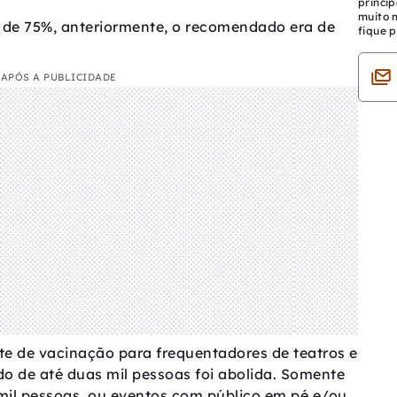
princip
muito 
 de 75%, anteriormente, o recomendado era de
fique p
APÓS A PUBLICIDADE
te de vacinação para frequentadores de teatros e
o de até duas mil pessoas foi abolida. Somente
mil pessoas, ou eventos com público em pé e/ou