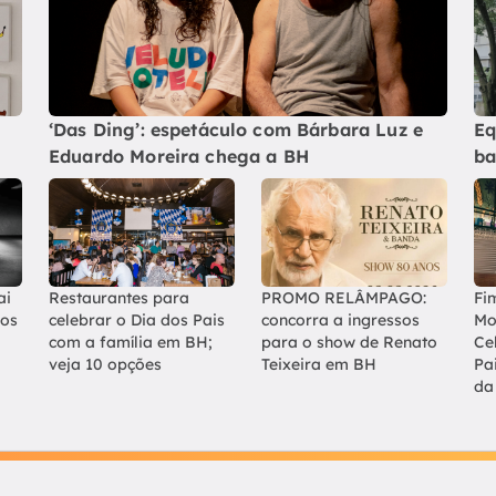
‘Das Ding’: espetáculo com Bárbara Luz e
Eq
Eduardo Moreira chega a BH
ba
ai
Restaurantes para
PROMO RELÂMPAGO:
Fi
los
celebrar o Dia dos Pais
concorra a ingressos
Mo
com a família em BH;
para o show de Renato
Ce
veja 10 opções
Teixeira em BH
Pa
da