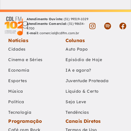
Atendimento Ouvinte:
(31) 99319-1029
Atendimento Comercial:
(31) 98634-
4700
E-mail:
comercial@cdlfm.com.br
Notícias
Colunas
Cidades
Auto Papo
Cinema e Séries
Episódio de Hoje
Economia
IA e agora?
Esportes
Juventude Prateada
Música
Líquido & Certo
Política
Seja Leve
Tecnologia
Tendências
Programação
Canais Diretos
Café com Rock
Termos de Uso