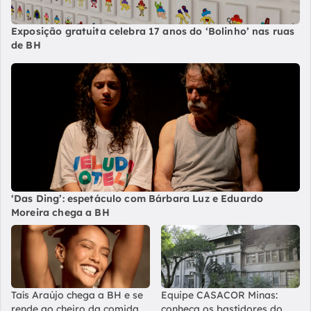
Exposição gratuita celebra 17 anos do ‘Bolinho’ nas ruas
de BH
‘Das Ding’: espetáculo com Bárbara Luz e Eduardo
Moreira chega a BH
Taís Araújo chega a BH e se
Equipe CASACOR Minas:
rende ao cheiro da comida
conheça os bastidores do