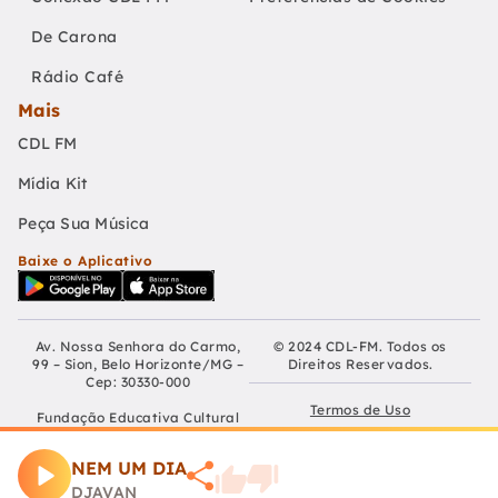
De Carona
Rádio Café
Mais
CDL FM
Mídia Kit
Peça Sua Música
Baixe o Aplicativo
Av. Nossa Senhora do Carmo,
© 2024 CDL-FM. Todos os
99 – Sion, Belo Horizonte/MG –
Direitos Reservados.
Cep: 30330-000
Termos de Uso
Fundação Educativa Cultural
Câmara De Dirigentes Lojistas
Políticas de Privacidade
de Belo Horizonte
NEM UM DIA
CNPJ: 04.210.060/0001-90
Preferências de Cookies
DJAVAN