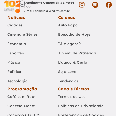
Atendimento Comercial:
(31) 98634-
4700
E-mail:
comercial@cdlfm.com.br
Notícias
Colunas
Cidades
Auto Papo
Cinema e Séries
Episódio de Hoje
Economia
IA e agora?
Esportes
Juventude Prateada
Música
Líquido & Certo
Política
Seja Leve
Tecnologia
Tendências
Programação
Canais Diretos
Café com Rock
Termos de Uso
Conecta Mente
Políticas de Privacidade
Conexão CDL FM
Preferências de Cookies