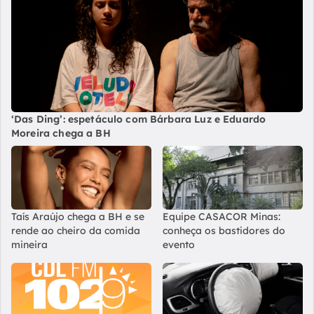
‘Das Ding’: espetáculo com Bárbara Luz e Eduardo
Moreira chega a BH
Taís Araújo chega a BH e se
Equipe CASACOR Minas:
rende ao cheiro da comida
conheça os bastidores do
mineira
evento