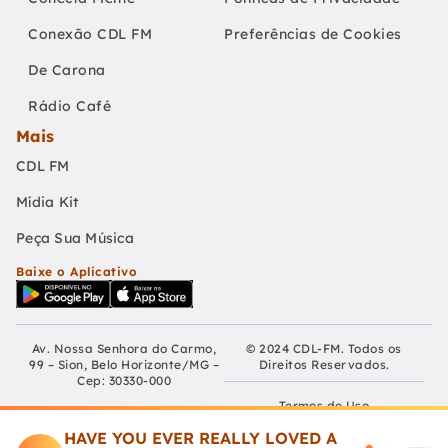
Conexão CDL FM
Preferências de Cookies
De Carona
Rádio Café
Mais
CDL FM
Mídia Kit
Peça Sua Música
Baixe o Aplicativo
Av. Nossa Senhora do Carmo,
© 2024 CDL-FM. Todos os
99 – Sion, Belo Horizonte/MG –
Direitos Reservados.
Cep: 30330-000
Termos de Uso
Fundação Educativa Cultural
Câmara De Dirigentes Lojistas
HAVE YOU EVER REALLY LOVED A
Políticas de Privacidade
de Belo Horizonte