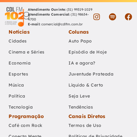
Atendimento Ouvinte:
(31) 99319-1029
Atendimento Comercial:
(31) 98634-
4700
E-mail:
comercial@cdlfm.com.br
Notícias
Colunas
Cidades
Auto Papo
Cinema e Séries
Episódio de Hoje
Economia
IA e agora?
Esportes
Juventude Prateada
Música
Líquido & Certo
Política
Seja Leve
Tecnologia
Tendências
Programação
Canais Diretos
Café com Rock
Termos de Uso
Conecta Mente
Políticas de Privacidade