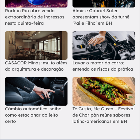
Rock in Rio abre venda
Almir e Gabriel Sater
extraordinária de ingressos
apresentam show da turnê
nesta quinta–feira
‘Pai e Filho’ em BH
CASACOR Minas: muito além
Lavar o motor do carro:
da arquitetura e decoração
entenda os riscos da prática
Câmbio automático: saiba
Te Gusta, Me Gusta – Festival
como estacionar do jeito
de Choripán reúne sabores
certo
latino-americanos em BH