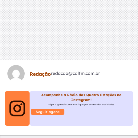
redacao@cdlfm.com.br
Redação
Acompanhe a Rádio das Quatro Estações no
Instagram!
Siga a @RadioCDLFM e fique por dentro das novidades
Seguir agora