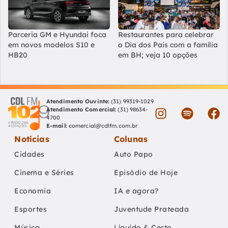
Parceria GM e Hyundai foca
Restaurantes para celebrar
em novos modelos S10 e
o Dia dos Pais com a família
HB20
em BH; veja 10 opções
Atendimento Ouvinte:
(31) 99319-1029
Atendimento Comercial:
(31) 98634-
4700
E-mail:
comercial@cdlfm.com.br
Notícias
Colunas
Cidades
Auto Papo
Cinema e Séries
Episódio de Hoje
Economia
IA e agora?
Esportes
Juventude Prateada
Música
Líquido & Certo