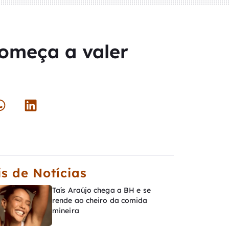
omeça a valer
s de Notícias
Taís Araújo chega a BH e se
rende ao cheiro da comida
mineira