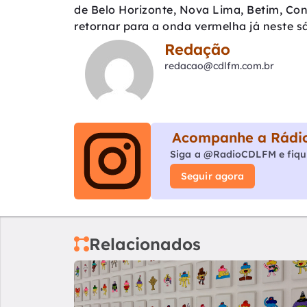
de Belo Horizonte, Nova Lima, Betim, C
retornar para a onda vermelha já neste s
Redação
redacao@cdlfm.com.br
Acompanhe a Rádio
Siga a @RadioCDLFM e fiqu
Seguir agora
Relacionados