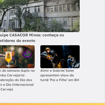
uipe CASACOR Minas: conheça os
stidores do evento
m de semana duplo na
Almir e Gabriel Sater
nka Cervejaria:
apresentam show da
lebração do Dia dos
turnê ‘Pai e Filho’ em BH
is e Dia Internacional
 Cerveja