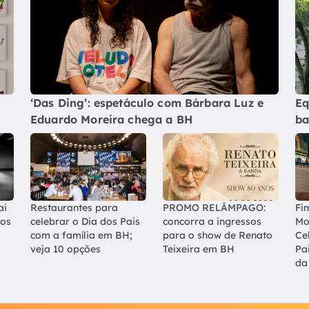
‘Das Ding’: espetáculo com Bárbara Luz e
Eq
Eduardo Moreira chega a BH
ba
ai
Restaurantes para
PROMO RELÂMPAGO:
Fi
los
celebrar o Dia dos Pais
concorra a ingressos
Mo
com a família em BH;
para o show de Renato
Ce
veja 10 opções
Teixeira em BH
Pa
da