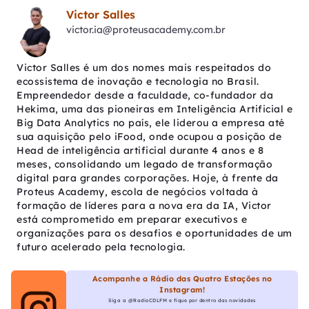
Victor Salles
victor.ia@proteusacademy.com.br
Victor Salles é um dos nomes mais respeitados do
ecossistema de inovação e tecnologia no Brasil.
Empreendedor desde a faculdade, co-fundador da
Hekima, uma das pioneiras em Inteligência Artificial e
Big Data Analytics no país, ele liderou a empresa até
sua aquisição pelo iFood, onde ocupou a posição de
Head de inteligência artificial durante 4 anos e 8
meses, consolidando um legado de transformação
digital para grandes corporações. Hoje, à frente da
Proteus Academy, escola de negócios voltada à
formação de líderes para a nova era da IA, Victor
está comprometido em preparar executivos e
organizações para os desafios e oportunidades de um
futuro acelerado pela tecnologia.
Acompanhe a Rádio das Quatro Estações no
Instagram!
Siga a @RadioCDLFM e fique por dentro das novidades