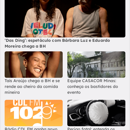
‘Das Ding’: espetáculo com Bárbara Luz e Eduardo
Moreira chega a BH
Taís Araújo chega a BH e se
Equipe CASACOR Minas:
rende ao cheiro da comida
conheça os bastidores do
mineira
evento
Rádio CDL FM ganha novo
Perigo fatal: entenda os