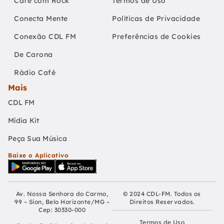
Café com Rock
Termos de Uso
Conecta Mente
Políticas de Privacidade
Conexão CDL FM
Preferências de Cookies
De Carona
Rádio Café
Mais
CDL FM
Mídia Kit
Peça Sua Música
Baixe o Aplicativo
Av. Nossa Senhora do Carmo,
© 2024 CDL-FM. Todos os
99 – Sion, Belo Horizonte/MG –
Direitos Reservados.
Cep: 30330-000
Termos de Uso