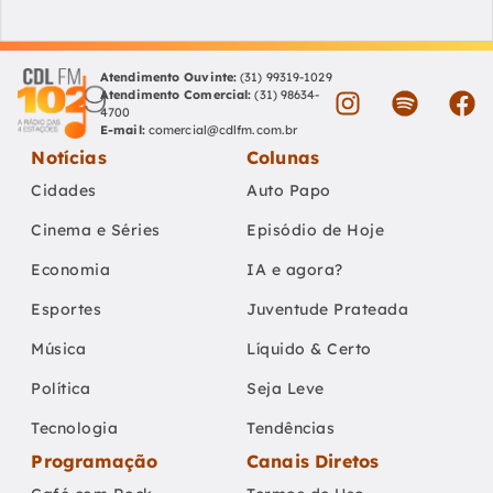
Atendimento Ouvinte:
(31) 99319-1029
Atendimento Comercial:
(31) 98634-
4700
E-mail:
comercial@cdlfm.com.br
Notícias
Colunas
Cidades
Auto Papo
Cinema e Séries
Episódio de Hoje
Economia
IA e agora?
Esportes
Juventude Prateada
Música
Líquido & Certo
Política
Seja Leve
Tecnologia
Tendências
Programação
Canais Diretos