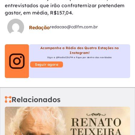
entrevistados que irão confraternizar pretendem
gastar, em média, R$157,04.
redacao@cdlfm.com.br
Redação
Acompanhe a Rádio das Quatro Estações no
Instagram!
Siga a @RadioCDLFM e fique por dentro das novidades
Seguir agora
Relacionados