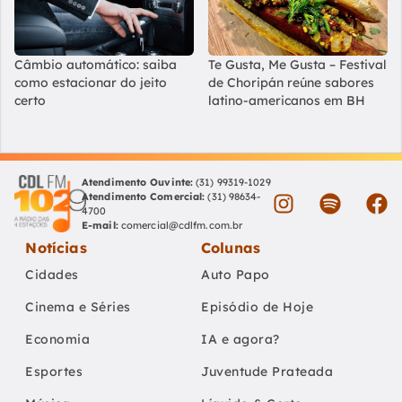
Câmbio automático: saiba
Te Gusta, Me Gusta – Festival
como estacionar do jeito
de Choripán reúne sabores
certo
latino-americanos em BH
Atendimento Ouvinte:
(31) 99319-1029
Atendimento Comercial:
(31) 98634-
4700
E-mail:
comercial@cdlfm.com.br
Notícias
Colunas
Cidades
Auto Papo
Cinema e Séries
Episódio de Hoje
Economia
IA e agora?
Esportes
Juventude Prateada