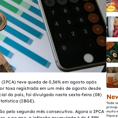
 (IPCA) teve queda de 0,36% em agosto após
nor taxa registrada em um mês de agosto desde
ial do país, foi divulgado nesta sexta-feira (08)
New
tatística (IBGE).
Toda s
princip
ação pelo segundo mês consecutivo. Agora o IPCA
muito 
fique p
es, e no ano, a inflação acumulada é de 4,39%.