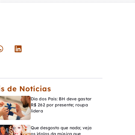
s de Notícias
Dia dos Pais: BH deve gastar
R$ 262 por presente; roupa
lidera
Que desgosto que nada; veja
os ídolos da música que