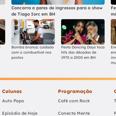
Concorra a pares de ingressos para o show
Fe
de Tiago Iorc em BH
mú
l
Bomba branca: cuidado
Festa Dancing Days toca
En
com o combustível nos
hits das décadas de
ev
postos
1970 a 2000 em BH
in
mu
Colunas
Programação
Auto Papo
Café com Rock
Episódio de Hoje
Conecta Mente