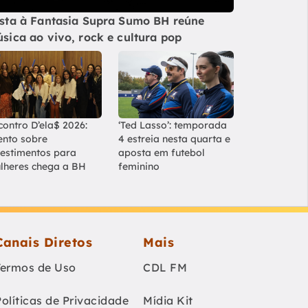
sta à Fantasia Supra Sumo BH reúne
sica ao vivo, rock e cultura pop
contro D’ela$ 2026:
‘Ted Lasso’: temporada
ento sobre
4 estreia nesta quarta e
vestimentos para
aposta em futebol
lheres chega a BH
feminino
Canais Diretos
Mais
Termos de Uso
CDL FM
Políticas de Privacidade
Mídia Kit