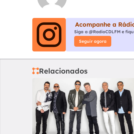
Acompanhe a Rádio
Siga a @RadioCDLFM e fiqu
Seguir agora
Relacionados