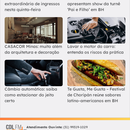
extraordinária de ingressos
apresentam show da turnê
nesta quinta–feira
‘Pai e Filho’ em BH
CASACOR Minas: muito além
Lavar o motor do carro:
da arquitetura e decoração
entenda os riscos da prática
Câmbio automático: saiba
Te Gusta, Me Gusta – Festival
como estacionar do jeito
de Choripán reúne sabores
certo
latino-americanos em BH
Atendimento Ouvinte:
(31) 99319-1029