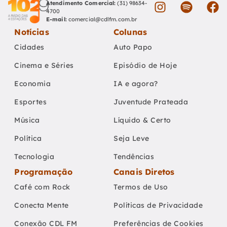
Atendimento Comercial:
(31) 98634-
4700
E-mail:
comercial@cdlfm.com.br
Notícias
Colunas
Cidades
Auto Papo
Cinema e Séries
Episódio de Hoje
Economia
IA e agora?
Esportes
Juventude Prateada
Música
Líquido & Certo
Política
Seja Leve
Tecnologia
Tendências
Programação
Canais Diretos
Café com Rock
Termos de Uso
Conecta Mente
Políticas de Privacidade
Conexão CDL FM
Preferências de Cookies