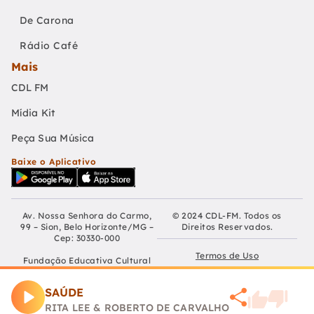
De Carona
Rádio Café
Mais
CDL FM
Mídia Kit
Peça Sua Música
Baixe o Aplicativo
Av. Nossa Senhora do Carmo,
© 2024 CDL-FM. Todos os
99 – Sion, Belo Horizonte/MG –
Direitos Reservados.
Cep: 30330-000
Termos de Uso
Fundação Educativa Cultural
Câmara De Dirigentes Lojistas
Políticas de Privacidade
de Belo Horizonte
SAÚDE
CNPJ: 04.210.060/0001-90
Preferências de Cookies
RITA LEE & ROBERTO DE CARVALHO