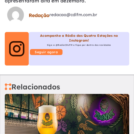
apresentaram alta em dezembro.
redacao@cdlfm.com.br
Redação
Acompanhe a Rádio das Quatro Estações no
Instagram!
Siga a @RadioCDLFM e fique por dentro das novidades
Seguir agora
Relacionados