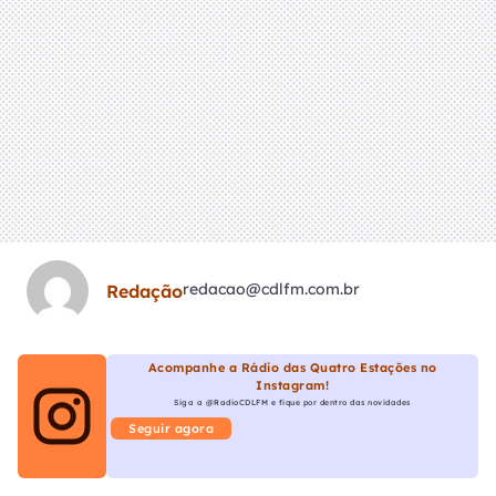
redacao@cdlfm.com.br
Redação
Acompanhe a Rádio das Quatro Estações no
Instagram!
Siga a @RadioCDLFM e fique por dentro das novidades
Seguir agora