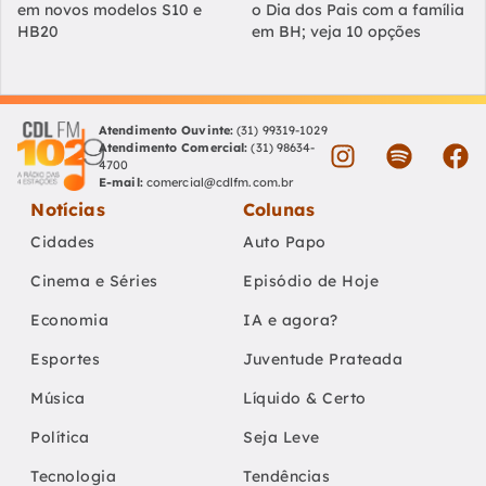
em novos modelos S10 e
o Dia dos Pais com a família
HB20
em BH; veja 10 opções
Atendimento Ouvinte:
(31) 99319-1029
Atendimento Comercial:
(31) 98634-
4700
E-mail:
comercial@cdlfm.com.br
Notícias
Colunas
Cidades
Auto Papo
Cinema e Séries
Episódio de Hoje
Economia
IA e agora?
Esportes
Juventude Prateada
Música
Líquido & Certo
Política
Seja Leve
Tecnologia
Tendências