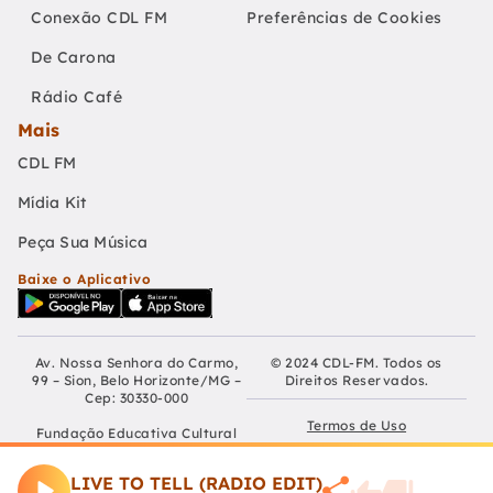
Conexão CDL FM
Preferências de Cookies
De Carona
Rádio Café
Mais
CDL FM
Mídia Kit
Peça Sua Música
Baixe o Aplicativo
Av. Nossa Senhora do Carmo,
© 2024 CDL-FM. Todos os
99 – Sion, Belo Horizonte/MG –
Direitos Reservados.
Cep: 30330-000
Termos de Uso
Fundação Educativa Cultural
Câmara De Dirigentes Lojistas
Políticas de Privacidade
de Belo Horizonte
LIVE TO TELL (RADIO EDIT)
CNPJ: 04.210.060/0001-90