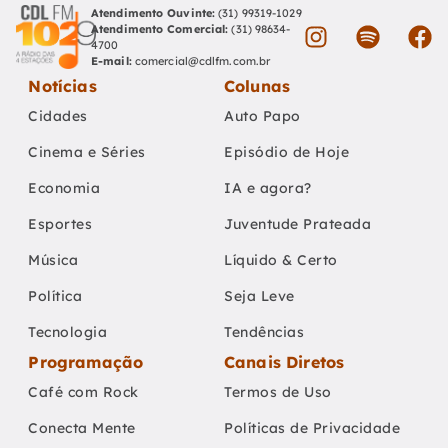
Atendimento Ouvinte:
(31) 99319-1029
Atendimento Comercial:
(31) 98634-
4700
E-mail:
comercial@cdlfm.com.br
Notícias
Colunas
Cidades
Auto Papo
Cinema e Séries
Episódio de Hoje
Economia
IA e agora?
Esportes
Juventude Prateada
Música
Líquido & Certo
Política
Seja Leve
Tecnologia
Tendências
Programação
Canais Diretos
Café com Rock
Termos de Uso
Conecta Mente
Políticas de Privacidade