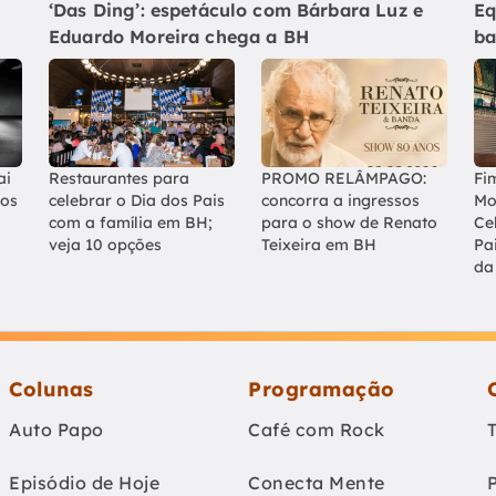
‘Das Ding’: espetáculo com Bárbara Luz e
Eq
Eduardo Moreira chega a BH
ba
ai
Restaurantes para
PROMO RELÂMPAGO:
Fi
los
celebrar o Dia dos Pais
concorra a ingressos
Mo
com a família em BH;
para o show de Renato
Ce
veja 10 opções
Teixeira em BH
Pa
da
Colunas
Programação
Auto Papo
Café com Rock
Episódio de Hoje
Conecta Mente