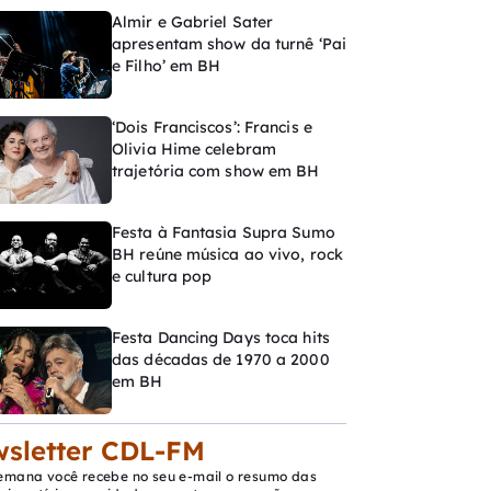
Almir e Gabriel Sater
apresentam show da turnê ‘Pai
e Filho’ em BH
‘Dois Franciscos’: Francis e
Olivia Hime celebram
trajetória com show em BH
Festa à Fantasia Supra Sumo
BH reúne música ao vivo, rock
e cultura pop
Festa Dancing Days toca hits
das décadas de 1970 a 2000
em BH
sletter CDL-FM
emana você recebe no seu e-mail o resumo das