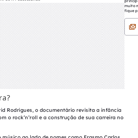
princip
muito 
fique p
ra?
id Rodrigues, o documentário revisita a infância
m o rock’n’roll e a construção de sua carreira no
 músico ao lado de nomes como Erasmo Carlos,