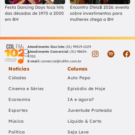
Festa Dancing Days toca hits
Encontro D’ela$ 2026: evento
das décadas de 1970 a 2000
sobre investimentos para
em BH
mulheres chega a BH
Atendimento Ouvinte:
(31) 99319-1029
Atendimento Comercial:
(31) 98634-
4700
E-mail:
comercial@cdlfm.com.br
Notícias
Colunas
Cidades
Auto Papo
Cinema e Séries
Episódio de Hoje
Economia
IA e agora?
Esportes
Juventude Prateada
Música
Líquido & Certo
Política
Seja Leve