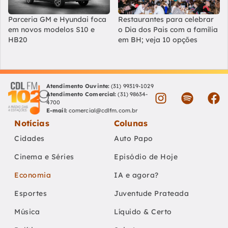
Parceria GM e Hyundai foca
Restaurantes para celebrar
em novos modelos S10 e
o Dia dos Pais com a família
HB20
em BH; veja 10 opções
Atendimento Ouvinte:
(31) 99319-1029
Atendimento Comercial:
(31) 98634-
4700
E-mail:
comercial@cdlfm.com.br
Notícias
Colunas
Cidades
Auto Papo
Cinema e Séries
Episódio de Hoje
Economia
IA e agora?
Esportes
Juventude Prateada
Música
Líquido & Certo