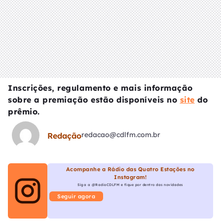
Inscrições, regulamento e mais informação
sobre a premiação estão disponíveis no
site
do
prêmio.
redacao@cdlfm.com.br
Redação
Acompanhe a Rádio das Quatro Estações no
Instagram!
Siga a @RadioCDLFM e fique por dentro das novidades
Seguir agora