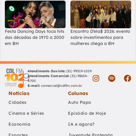
Festa Dancing Days toca hits
Encontro D’ela$ 2026: evento
das décadas de 1970 a 2000
sobre investimentos para
em BH
mulheres chega a BH
Atendimento Ouvinte:
(31) 99319-1029
Atendimento Comercial:
(31) 98634-
4700
E-mail:
comercial@cdlfm.com.br
Notícias
Colunas
Cidades
Auto Papo
Cinema e Séries
Episódio de Hoje
Economia
IA e agora?
Esportes
Juventude Prateada