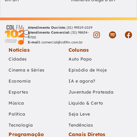
Atendimento Ouvinte:
(31) 99319-1029
Atendimento Comercial:
(31) 98634-
4700
E-mail:
comercial@cdlfm.com.br
Notícias
Colunas
Cidades
Auto Papo
Cinema e Séries
Episódio de Hoje
Economia
IA e agora?
Esportes
Juventude Prateada
Música
Líquido & Certo
Política
Seja Leve
Tecnologia
Tendências
Programação
Canais Diretos