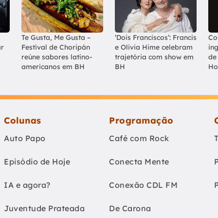
Te Gusta, Me Gusta –
‘Dois Franciscos’: Francis
Co
ar
Festival de Choripán
e Olivia Hime celebram
in
reúne sabores latino-
trajetória com show em
de
americanos em BH
BH
Ho
Colunas
Programação
Auto Papo
Café com Rock
Episódio de Hoje
Conecta Mente
IA e agora?
Conexão CDL FM
Juventude Prateada
De Carona