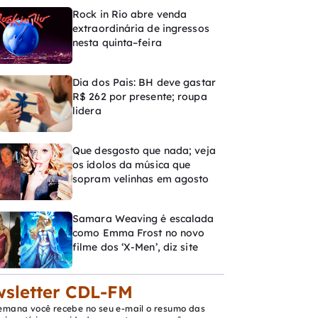
Rock in Rio abre venda
extraordinária de ingressos
nesta quinta–feira
Dia dos Pais: BH deve gastar
R$ 262 por presente; roupa
lidera
Que desgosto que nada; veja
os ídolos da música que
sopram velinhas em agosto
Samara Weaving é escalada
como Emma Frost no novo
filme dos ‘X-Men’, diz site
sletter CDL-FM
emana você recebe no seu e-mail o resumo das