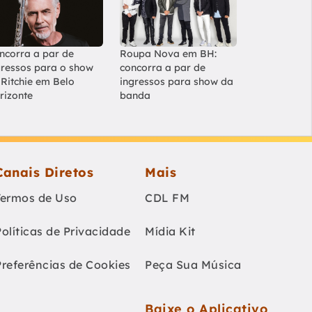
ncorra a par de
Roupa Nova em BH:
gressos para o show
concorra a par de
 Ritchie em Belo
ingressos para show da
rizonte
banda
Canais Diretos
Mais
Termos de Uso
CDL FM
Políticas de Privacidade
Mídia Kit
Preferências de Cookies
Peça Sua Música
Baixe o Aplicativo