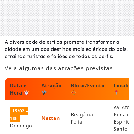
A diversidade de estilos promete transformar a
cidade em um dos destinos mais ecléticos do país,
atraindo turistas e foliões de todos os perfis.
Veja algumas das atrações previstas
Data e
Atração
Bloco/Evento
Localiz
Hora
Av. Afon
15/02 –
Beagá na
Pena co
Nattan
13h
Folia
Espírito
Domingo
Santo