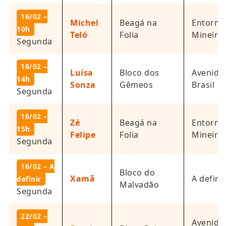
16/02 –
Michel
Beagá na
Entorno
10h
Teló
Folia
Mineirã
Segunda
16/02 –
Luísa
Bloco dos
Avenida
14h
Sonza
Gêmeos
Brasil
Segunda
16/02 –
Zé
Beagá na
Entorno
15h
Felipe
Folia
Mineirã
Segunda
16/02 – A
Bloco do
Xamã
A defini
definir
Malvadão
Segunda
22/02 –
Avenida