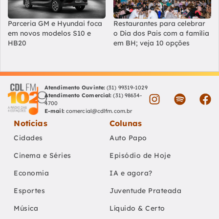
Parceria GM e Hyundai foca
Restaurantes para celebrar
em novos modelos S10 e
o Dia dos Pais com a família
HB20
em BH; veja 10 opções
Atendimento Ouvinte:
(31) 99319-1029
Atendimento Comercial:
(31) 98634-
4700
E-mail:
comercial@cdlfm.com.br
Notícias
Colunas
Cidades
Auto Papo
Cinema e Séries
Episódio de Hoje
Economia
IA e agora?
Esportes
Juventude Prateada
Música
Líquido & Certo