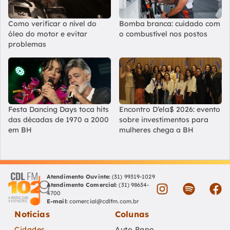
Como verificar o nível do
Bomba branca: cuidado com
óleo do motor e evitar
o combustível nos postos
problemas
Festa Dancing Days toca hits
Encontro D’ela$ 2026: evento
das décadas de 1970 a 2000
sobre investimentos para
em BH
mulheres chega a BH
Atendimento Ouvinte:
(31) 99319-1029
Atendimento Comercial:
(31) 98634-
4700
E-mail:
comercial@cdlfm.com.br
Notícias
Colunas
Cidades
Auto Papo