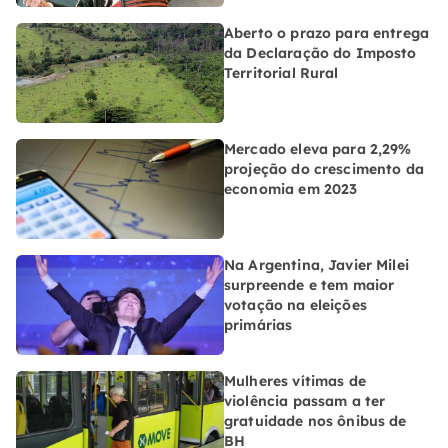
Aberto o prazo para entrega
da Declaração do Imposto
Territorial Rural
Mercado eleva para 2,29%
projeção do crescimento da
economia em 2023
Na Argentina, Javier Milei
surpreende e tem maior
votação na eleições
primárias
Mulheres vítimas de
violência passam a ter
gratuidade nos ônibus de
BH