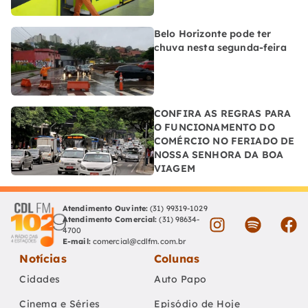
Belo Horizonte pode ter
chuva nesta segunda-feira
CONFIRA AS REGRAS PARA
O FUNCIONAMENTO DO
COMÉRCIO NO FERIADO DE
NOSSA SENHORA DA BOA
VIAGEM
Atendimento Ouvinte:
(31) 99319-1029
Atendimento Comercial:
(31) 98634-
4700
E-mail:
comercial@cdlfm.com.br
Notícias
Colunas
Cidades
Auto Papo
Cinema e Séries
Episódio de Hoje