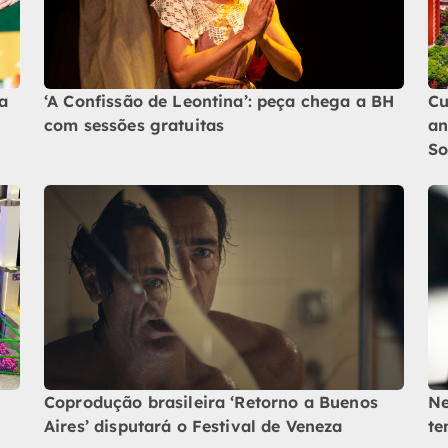
a
‘A Confissão de Leontina’: peça chega a BH
Cu
com sessões gratuitas
an
So
Coprodução brasileira ‘Retorno a Buenos
Ne
Aires’ disputará o Festival de Veneza
te