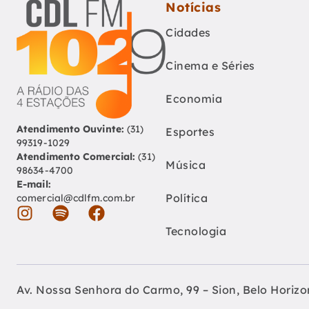
Notícias
Cidades
Cinema e Séries
Economia
Atendimento Ouvinte:
(31)
Esportes
99319-1029
Atendimento Comercial:
(31)
Música
98634-4700
E-mail:
Política
comercial@cdlfm.com.br
Tecnologia
Av. Nossa Senhora do Carmo, 99 – Sion, Belo Horiz