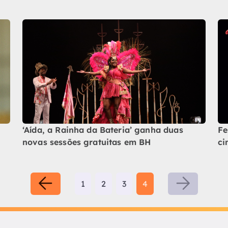
‘Aída, a Rainha da Bateria’ ganha duas
Fe
novas sessões gratuitas em BH
ci
1
2
3
4