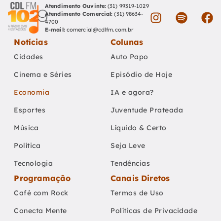
Atendimento Ouvinte:
(31) 99319-1029
Atendimento Comercial:
(31) 98634-
4700
E-mail:
comercial@cdlfm.com.br
Notícias
Colunas
Cidades
Auto Papo
Cinema e Séries
Episódio de Hoje
Economia
IA e agora?
Esportes
Juventude Prateada
Música
Líquido & Certo
Política
Seja Leve
Tecnologia
Tendências
Programação
Canais Diretos
Café com Rock
Termos de Uso
Conecta Mente
Políticas de Privacidade