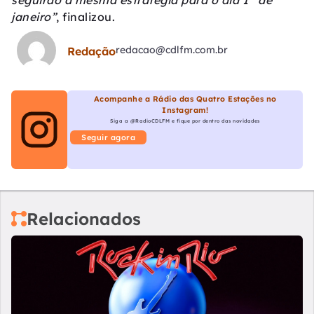
seguirão a mesma estratégia para o dia 1° de
janeiro”
, finalizou.
redacao@cdlfm.com.br
Redação
Acompanhe a Rádio das Quatro Estações no
Instagram!
Siga a @RadioCDLFM e fique por dentro das novidades
Seguir agora
Relacionados