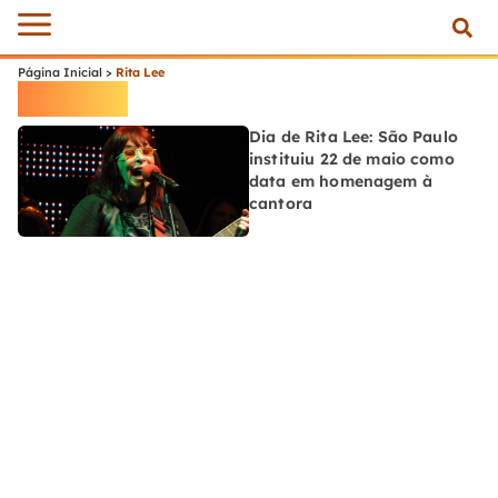
Página Inicial
>
Rita Lee
Rita Lee
Dia de Rita Lee: São Paulo
instituiu 22 de maio como
data em homenagem à
cantora