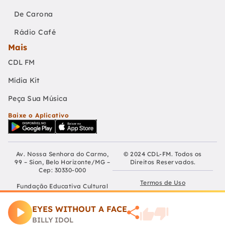
De Carona
Rádio Café
Mais
CDL FM
Mídia Kit
Peça Sua Música
Baixe o Aplicativo
Av. Nossa Senhora do Carmo,
© 2024 CDL-FM. Todos os
99 – Sion, Belo Horizonte/MG –
Direitos Reservados.
Cep: 30330-000
Termos de Uso
Fundação Educativa Cultural
Câmara De Dirigentes Lojistas
Políticas de Privacidade
de Belo Horizonte
EYES WITHOUT A FACE
CNPJ: 04.210.060/0001-90
Preferências de Cookies
BILLY IDOL