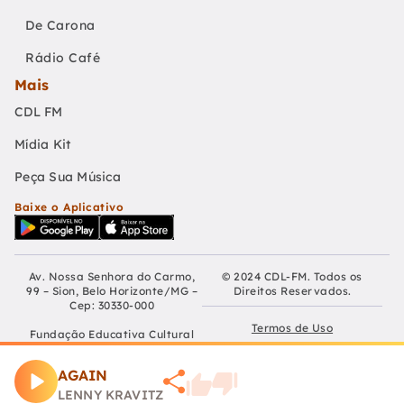
De Carona
Rádio Café
Mais
CDL FM
Mídia Kit
Peça Sua Música
Baixe o Aplicativo
Av. Nossa Senhora do Carmo,
© 2024 CDL-FM. Todos os
99 – Sion, Belo Horizonte/MG –
Direitos Reservados.
Cep: 30330-000
Termos de Uso
Fundação Educativa Cultural
Câmara De Dirigentes Lojistas
Políticas de Privacidade
de Belo Horizonte
AGAIN
CNPJ: 04.210.060/0001-90
Preferências de Cookies
LENNY KRAVITZ