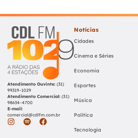
Notícias
Cidades
Cinema e Séries
Economia
Atendimento Ouvinte:
(31)
Esportes
99319-1029
Atendimento Comercial:
(31)
Música
98634-4700
E-mail:
Política
comercial@cdlfm.com.br
Tecnologia