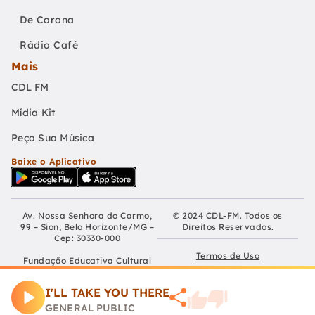
De Carona
Rádio Café
Mais
CDL FM
Mídia Kit
Peça Sua Música
Baixe o Aplicativo
Av. Nossa Senhora do Carmo,
© 2024 CDL-FM. Todos os
99 – Sion, Belo Horizonte/MG –
Direitos Reservados.
Cep: 30330-000
Termos de Uso
Fundação Educativa Cultural
Câmara De Dirigentes Lojistas
Políticas de Privacidade
de Belo Horizonte
I'LL TAKE YOU THERE
CNPJ: 04.210.060/0001-90
Preferências de Cookies
GENERAL PUBLIC