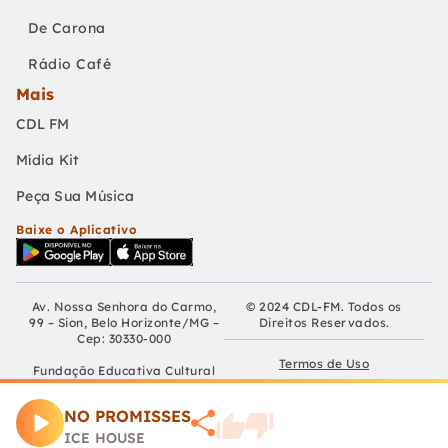
De Carona
Rádio Café
Mais
CDL FM
Mídia Kit
Peça Sua Música
Baixe o Aplicativo
Av. Nossa Senhora do Carmo,
© 2024 CDL-FM. Todos os
99 – Sion, Belo Horizonte/MG –
Direitos Reservados.
Cep: 30330-000
Termos de Uso
Fundação Educativa Cultural
Câmara De Dirigentes Lojistas
Políticas de Privacidade
de Belo Horizonte
NO PROMISSES
CNPJ: 04.210.060/0001-90
Preferências de Cookies
ICE HOUSE