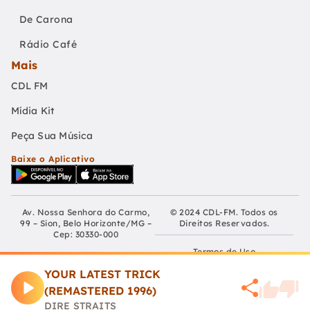
De Carona
Rádio Café
Mais
CDL FM
Mídia Kit
Peça Sua Música
Baixe o Aplicativo
Av. Nossa Senhora do Carmo,
© 2024 CDL-FM. Todos os
99 – Sion, Belo Horizonte/MG –
Direitos Reservados.
Cep: 30330-000
Termos de Uso
Fundação Educativa Cultural
Câmara De Dirigentes Lojistas
YOUR LATEST TRICK
Políticas de Privacidade
de Belo Horizonte
(REMASTERED 1996)
CNPJ: 04.210.060/0001-90
Preferências de Cookies
DIRE STRAITS