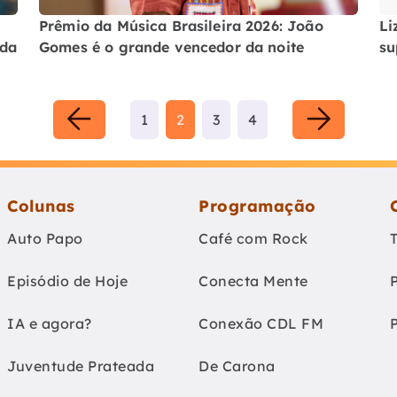
Prêmio da Música Brasileira 2026: João
Li
 da
Gomes é o grande vencedor da noite
su
1
2
3
4
Colunas
Programação
Auto Papo
Café com Rock
Episódio de Hoje
Conecta Mente
IA e agora?
Conexão CDL FM
Juventude Prateada
De Carona