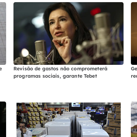
e
Revisão de gastos não comprometerá
Ge
programas sociais, garante Tebet
re