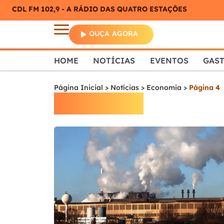
CDL FM 102,9 - A RÁDIO DAS QUATRO ESTAÇÕES
OUÇA AGORA
HOME
NOTÍCIAS
EVENTOS
GAS
Página Inicial
>
Notícias
>
Economia
>
Página 4
Economia